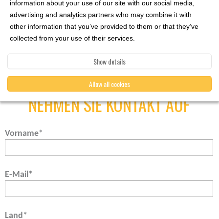
information about your use of our site with our social media,
Spezialisten. Sie unterstützen Sie gerne vom
advertising and analytics partners who may combine it with
Konzept bis zur Installation.
other information that you’ve provided to them or that they’ve
collected from your use of their services.
Show details
LASSEN SIE UNS REDEN &
Allow all cookies
NEHMEN SIE KONTAKT AUF
Vorname
*
E-Mail
*
Land
*