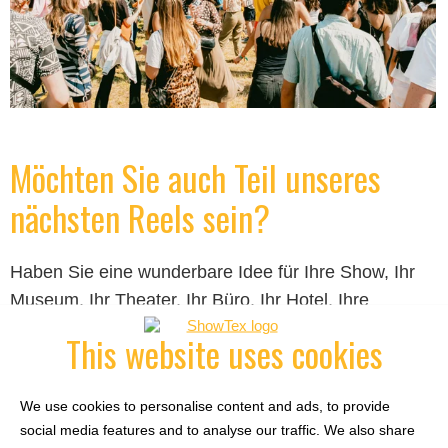
Möchten Sie auch Teil unseres
nächsten Reels sein?
Haben Sie eine wunderbare Idee für Ihre Show, Ihr
Museum, Ihr Theater, Ihr Büro, Ihr Hotel, Ihre
Veranstaltung ... und es fehlt Ihnen nur ein
This website uses cookies
vertrauenswürdiger Partner für Textillösungen und
Bewegungssysteme?
We use cookies to personalise content and ads, to provide
social media features and to analyse our traffic. We also share
Besprechen Sie Ihre Ideen mit den ShowTex-